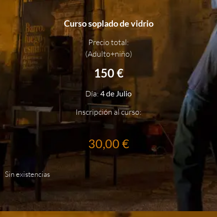
Curso soplado de vidrio
Precio total:
(Adulto+niño)
150 €
Día:
4 de Julio
Inscripción al curso:
30,00
€
Sin existencias